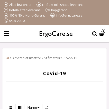
Alltid bra priser
Fri frakt och snabb leverans
Betala efter leverans
Köpgaranti
100% Nöjd-Kund-Garanti
info@ergocare.se
0525-200 00
0
Arbetsplatsmattor / Ståmattor
Covid-19
Covid-19
Namn