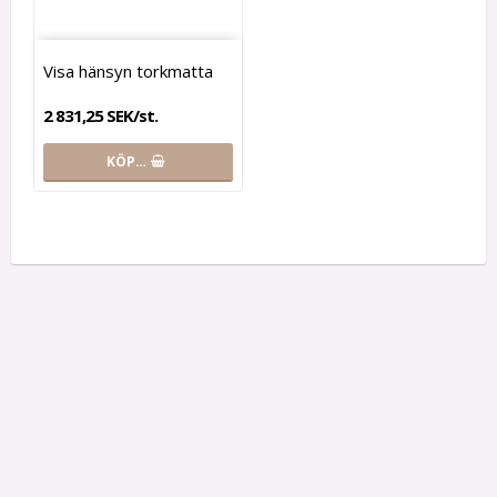
Visa hänsyn torkmatta
2 831,25 SEK/st.
KÖP…