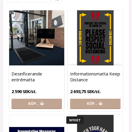
Desinficerande
Informationsmatta Keep
entrématta
Distance
2 590 SEK/st.
2 693,75 SEK/st.
KÖP…
KÖP…
NYHET