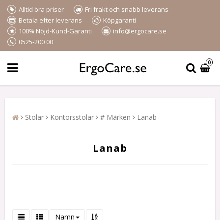
Alltid bra priser
Fri frakt och snabb leverans
Betala efter leverans
Köpgaranti
100% Nöjd-Kund-Garanti
info@ergocare.se
0525-200 00
0
Stolar
Kontorsstolar
# Märken
Lanab
Lanab
Namn