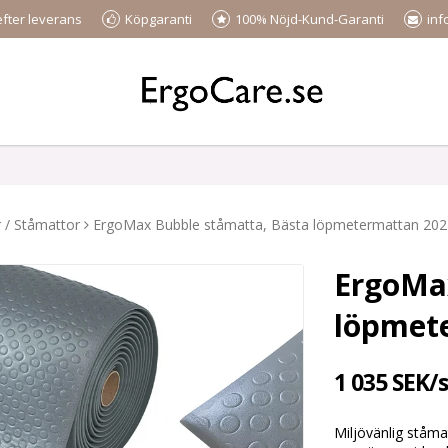
efter leverans
Köpgaranti
100% Nöjd-Kund-Garanti
inf
 / Ståmattor
ErgoMax Bubble ståmatta, Bästa löpmetermattan 202
ErgoMa
löpmet
1 035 SEK/s
Miljövänlig ståm