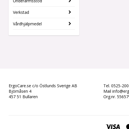
Underarmsstöd
Verkstad
Vårdhjälpmedel
ErgoCare.se c/o Östlunds Sverige AB
Tel. 0525-200
Björnåsen 4
Mail info@er
457 51 Bullaren
Org.nr. 5565