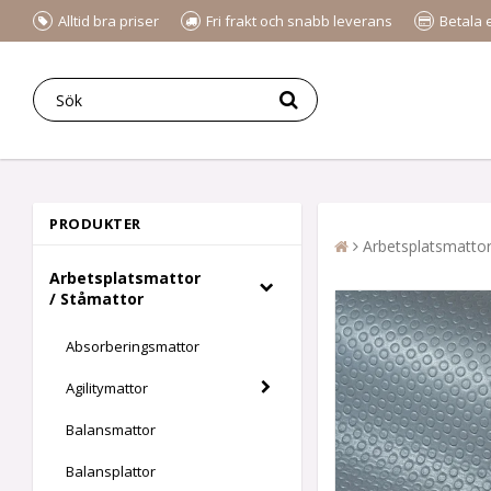
Alltid bra priser
Fri frakt och snabb leverans
Betala 
PRODUKTER
Arbetsplatsmattor
Arbetsplatsmattor
/ Ståmattor
Absorberingsmattor
Agilitymattor
Balansmattor
Balansplattor