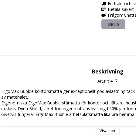
Fri frakt och 
Betala säkert
Frågor? Chatt
DELA
Beskrivning
Art.nr: 417
ErgoMax Bubble kontorsmatta ger exceptionellt god avlastning tack 
av materialet.

Ergonomiska ErgoMax Bubble ståmatta för kontor och lättare industr
exklusiv Dyna-Shield, vilket förlänger mattans livslängd 50% jämfört 
Givetvis fungerar ErgoMax Bubble arbetsplatsmatta lika bra hemma vi
Lätt att flytta, lätt att ta med:
Visa mer
ErgoMax Bubble är en ergonomisk arbetsplatsmatta för kontor och lät