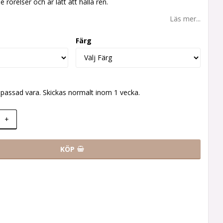
rörelser och är lätt att hålla ren.
Läs mer...
Färg
passad vara. Skickas normalt inom 1 vecka.
+
KÖP