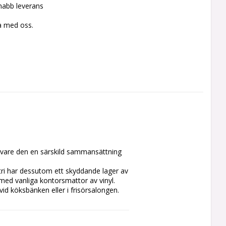
snabb leverans
a med oss.
vare den en särskild sammansättning 
i har dessutom ett skyddande lager av 
med vanliga kontorsmattor av vinyl.

d köksbänken eller i frisörsalongen.

tare industri som även finns i en 