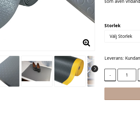
som även vridande 
Storlek
Leverans:
Kundan
-