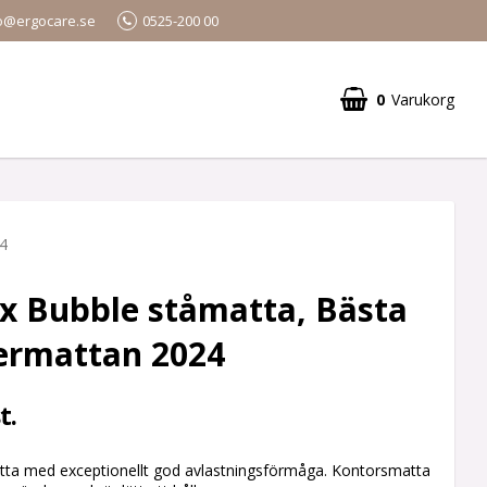
o@ergocare.se
0525-200 00
0
Varukorg
4
x Bubble ståmatta, Bästa
ermattan 2024
t.
atta med exceptionellt god avlastningsförmåga. Kontorsmatta