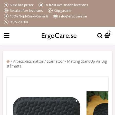
Alltid bra priser
Fri frakt och snabb leverans
Betala efter leverans
Köpgaranti
100% Nöjd-Kund-Garanti
info@ergocare.se
0525-200 00
0
Arbetsplatsmattor / Ståmattor
Matting StandUp Air Big
ståmatta