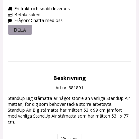
Fri frakt och snabb leverans
Betala säkert
Frågor? Chatta med oss.
DELA
Beskrivning
Art.nr: 381891
StandUp Big ståmatta är något större än vanliga StandUp Air 
mattan, för dig som behöver täcka större arbetsyta.

StandUp Air Big ståmatta har måtten 53 x 99 cm jämfört 
med vanliga StandUp Air ståmatta som har måtten 53   x 77 
cm.

StandUp Big arbetsplatsmatta är även försedd med öljett 
Visa mer