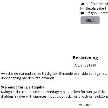
Fri frakt och 
Betala säkert
Frågor? Chatt
DELA
Beskrivning
Art.nr: 381990
Avlastande ståmatta med trevlig textilliknande ovansida som ger ett m
upphängning när den inte används.

Stå emot farlig sittsjuka.
Många stillasittande timmar i vardagen ökar risken för vanliga folksju
drabbas av övervikt, diabetes, högt blodtryck, hjärt- och kärlsjukdo
långvarig stress risken för många av dessa sjukdomar. Men om du res
Visa mer
producera de ämnen som rensar blodomloppet på blodfetter och blo