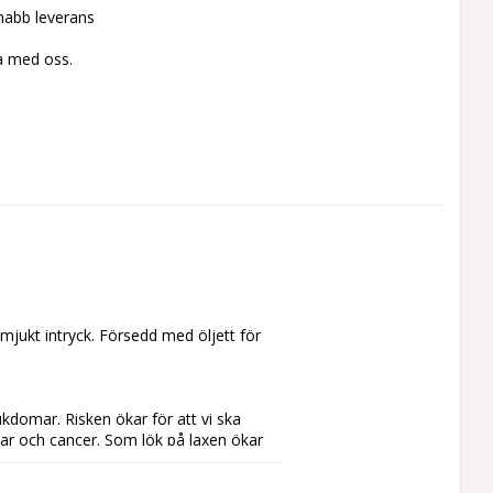
snabb leverans
a med oss.
jukt intryck. Försedd med öljett för 
kdomar. Risken ökar för att vi ska 
mar och cancer. Som lök på laxen ökar 
er dig upp börjar kroppen åter 
dsocker. Genom att stå upp rör du på 