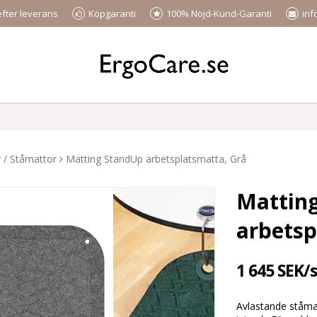
efter leverans
Köpgaranti
100% Nöjd-Kund-Garanti
inf
 / Ståmattor
Matting StandUp arbetsplatsmatta, Grå
Mattin
arbetsp
1 645 SEK/s
Avlastande ståmat