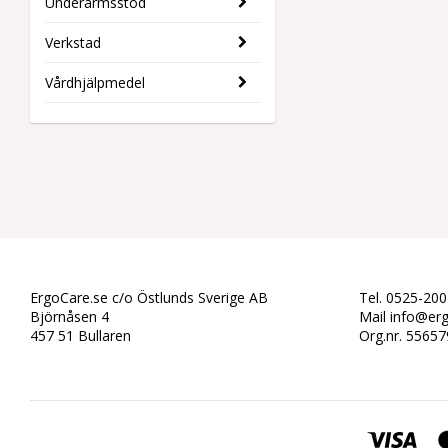
Underarmsstöd
Verkstad
Vårdhjälpmedel
ErgoCare.se c/o Östlunds Sverige AB
Tel. 0525-200
Björnåsen 4
Mail info@er
457 51 Bullaren
Org.nr. 5565