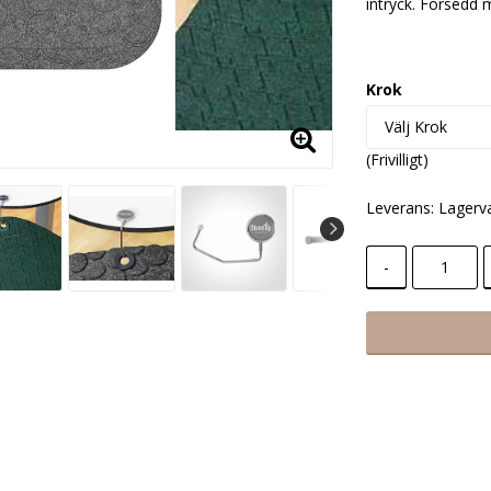
intryck. Försedd 
Krok
(Frivilligt)
Leverans:
Lagerv
-