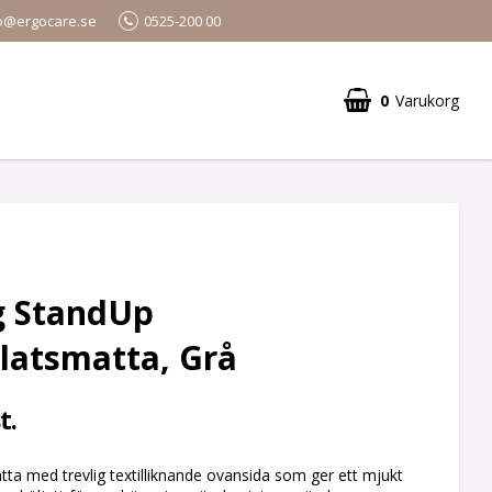
o@ergocare.se
0525-200 00
0
Varukorg
g StandUp
latsmatta, Grå
t.
ta med trevlig textilliknande ovansida som ger ett mjukt