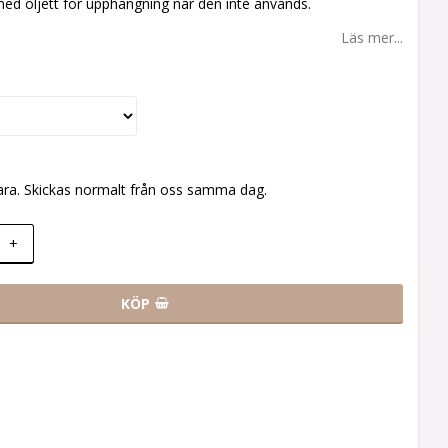
med öljett för upphängning när den inte används.
Läs mer...
ara. Skickas normalt från oss samma dag.
+
KÖP