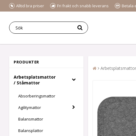
Alltid bra priser
Fri frakt och snabb leverans
Betala 
PRODUKTER
Arbetsplatsmattor
Arbetsplatsmattor
/ Ståmattor
Absorberingsmattor
Agilitymattor
Balansmattor
Balansplattor