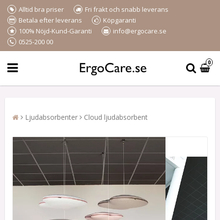
Alltid bra priser
Fri frakt och snabb leverans
Betala efter leverans
Köpgaranti
100% Nöjd-Kund-Garanti
info@ergocare.se
0525-200 00
0
Ljudabsorbenter
Cloud ljudabsorbent