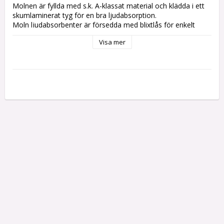
Molnen är fyllda med s.k. A-klassat material och klädda i ett 
skumlaminerat tyg för en bra ljudabsorption.

Moln ljudabsorbenter är försedda med blixtlås för enkelt 
kunna hållas rena. 

Visa mer
Moln ljudabsorbenter  kan antingen skriuvas i tak eller vägg, 
med eller utan lina.

Upphängningskrokar för tak medföljer ej.

Storlekar:
Small: Bredd 598 mm.

Large: Bredd 810 mm.

Mer information kommer inom kort.